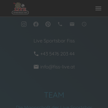
menu
phone
mail
access_time
Live Sportsbar Fiss
+43 5476 203 44
phone
info@fiss-live.at
mail
TEAM
Die Mannschaft der Live Sportsbar