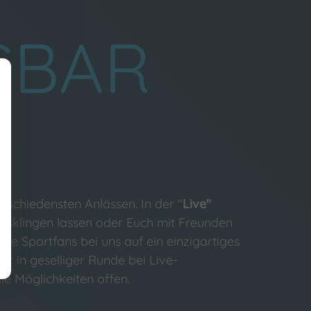
SBAR
n
rschiedensten Anlässen. In der "
Live"
ausklingen lassen oder Euch mit Freunden
lle Sportfans bei uns auf ein einzigartiges
ur in geselliger Runde bei Live-
le Möglichkeiten offen.