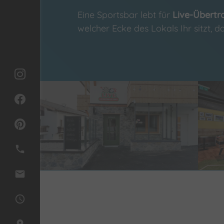
Eine Sportsbar lebt für
Live-Übert
welcher Ecke des Lokals Ihr sitzt,
phone
mail
access_time