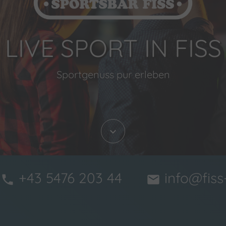
ERYDAY IS MATCHD
in unserer Live Sportsbar
keyboard_arrow_down
+43 5476 203 44
info@fiss-
phone
mail