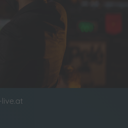
AY!
live.at