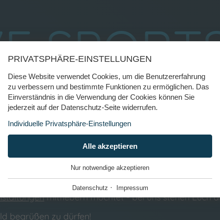
VE SPORT
PRIVATSPHÄRE-EINSTELLUNGEN
Diese Website verwendet Cookies, um die Benutzererfahrung
zu verbessern und bestimmte Funktionen zu ermöglichen. Das
Gemeinsam Emotion in Fiss erlebe
Einverständnis in die Verwendung der Cookies können Sie
jederzeit auf der Datenschutz-Seite widerrufen.
Individuelle Privatsphäre-Einstellungen
schönen Örtchens Fiss und ist Euer Treffpunkt zu den ve
ESSENZIELL
Alle akzeptieren
+
len Bier oder Longdrink den Arbeits- oder Urlaubstag 
Diese Cookies werden für einen reibungslosen
Nur notwendige akzeptieren
ehende Partynacht einzuleiten. Natürlich treffen auch a
Betrieb unserer Website benötigt.
h aktiv werden wollt bei Billard und Dart oder einfach n
·
Datenschutz
Impressum
nstaltungen
mitfiebern möchtet - bei uns stehen Euch al
Website Cookie Consent
+
FUNKTIONALE ANBIETER
+
ld begrüßen zu dürfen!
Tool für die Verwaltung der Cookie Einstellungen.