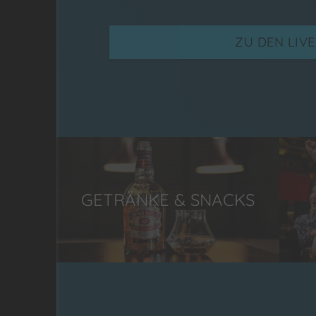
ZU DEN LIV
GETRÄNKE & SNACKS